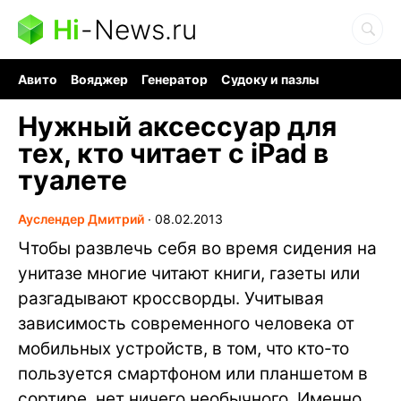
Hi
-
News.ru
Авито
Вояджер
Генератор
Судоку и пазлы
Хобби для мозга
Бензин 100 vs 95
Следующая пандемия
Нужный аксессуар для
тех, кто читает с iPad в
туалете
Ауслендер Дмитрий
∙
08.02.2013
Чтобы развлечь себя во время сидения на
унитазе многие читают книги, газеты или
разгадывают кроссворды. Учитывая
зависимость современного человека от
мобильных устройств, в том, что кто-то
пользуется смартфоном или планшетом в
сортире, нет ничего необычного. Именно