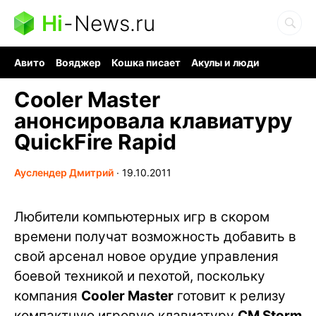
Hi
-
News.ru
Авито
Вояджер
Кошка писает
Акулы и люди
Ядерная война
Судоку и пазлы
Ядовитые пауки
Cooler Master
анонсировала клавиатуру
QuickFire Rapid
Ауслендер Дмитрий
∙
19.10.2011
Любители компьютерных игр в скором
времени получат возможность добавить в
свой арсенал новое орудие управления
боевой техникой и пехотой, поскольку
компания
Cooler Master
готовит к релизу
компактную игровую клавиатуру
CM Storm