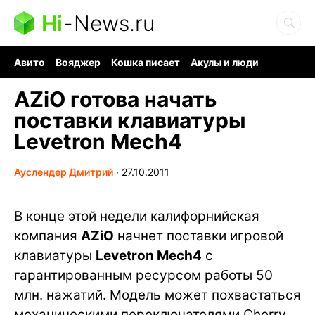
Hi
-
News.ru
Авито
Вояджер
Кошка писает
Акулы и люди
Ядерная война
Ядовитые пауки
Судоку и пазлы
AZiO готова начать
поставки клавиатуры
Levetron Mech4
Ауслендер Дмитрий
∙
27.10.2011
В конце этой недели калифорнийская
компания
AZiO
начнет поставки игровой
клавиатуры
Levetron Mech4
с
гарантированным ресурсом работы 50
млн. нажатий. Модель может похвастаться
механическими переключателями Cherry