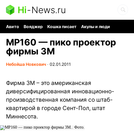
Hi
-
News.ru
Авито
Вояджер
Кошка писает
Акулы и люди
Ядерная война
Ядовитые пауки
Судоку и пазлы
MP160 — пико проектор
фирмы 3M
Небойша Новкович
∙
02.01.2011
Фирма 3M – это американская
диверсифицированная инновационно-
производственная компания со штаб-
квартирой в городе Сент-Пол, штат
Миннесота.