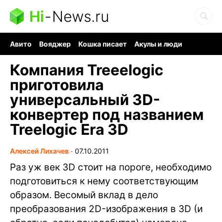
Hi
-
News.ru
Авито
Вояджер
Кошка писает
Акулы и люди
Ядерная война
Ядовитые пауки
Судоку и пазлы
Компания Treeelogic
приготовила
универсальный 3D-
конвертер под названием
Treelogic Era 3D
Алексей Лихачев
∙
07.10.2011
Раз уж век 3D стоит на пороге, необходимо
подготовиться к нему соответствующим
образом. Весомый вклад в дело
преобразования 2D-изображения в 3D (и