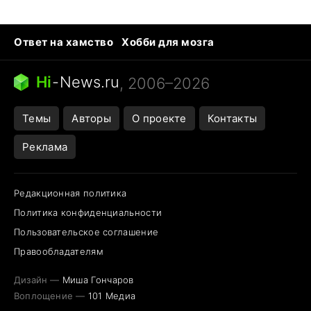
Ответ на хамство
Хобби для мозга
Бензин 100 vs 95
Тунцы в океанариуме
Следующая пандемия
Google Maps открытие
Hi
-
News.ru
, 2006–2026
Темы
Авторы
О проекте
Контакты
Реклама
Редакционная политика
Политика конфиденциальности
Пользовательское соглашение
Правообладателям
Дизайн —
Миша Гончаров
Воплощение —
101 Медиа