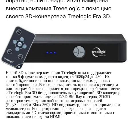
обратно, если понадобится) намерена
внести компания Treeelogic с помощью
своего 3D-конвертера Treelogic Era 3D.
Новый 3D-конвертер компании Treelogic пока поддерживает
только 9 форматов входящего видео, от 1080p24 до 480i. Их
список будет постоянно пополняться, по мере выхода новых
версий прошивки. В то же время, искать прошивки к ресиверам
или плеерам больше не придется, они прекрасно работают вместе
с Treelogic Era 3D без дополнительных ухищрений. 3D-конвертер
способен принимать видео с 2D/3D Blu-Ray плееров, 2D/3D
ресиверов телевидения любого типа, игровых консолей
(PlayStation3 и Xbox 360), HD-видеокамер, интернет-стримеров и
медиаплееров. Конвертированное видео воспроизводится
стандартными 2D-телевизорами, проекторами и мониторами с
подключением стандарта HDMI.