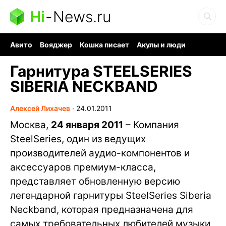
Hi
-
News.ru
Авито
Вояджер
Кошка писает
Акулы и люди
Ядерная война
Судоку и пазлы
Ядовитые пауки
Гарнитура STEELSERIES
SIBERIA NECKBAND
Алексей Лихачев
∙
24.01.2011
Москва,
24 января 2011
– Компания
SteelSeries, один из ведущих
производителей аудио-компонентов и
аксессуаров премиум-класса,
представляет обновленную версию
легендарной гарнитуры SteelSeries Siberia
Neckband, которая предназначена для
самых требовательных любителей музыки,