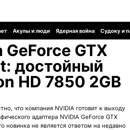
ает
Акулы и люди
Ядерная война
Судоку и 
 GeForce GTX
st: достойный
on HD 7850 2GB
тно, что компания NVIDIA готовит к выходу
ического адаптера NVIDIA GeForce GTX
что новинка не является ответом на недавно