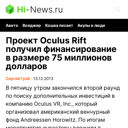
Hi
-
News.ru
Авито
Вояджер
Кошка писает
Акулы и люди
Ядерная война
Судоку и пазлы
Ядовитые пауки
Проект Oculus Rift
получил финансирование
в размере 75 миллионов
долларов
Сергей Грэй
∙
13.12.2013
В пятницу утром закончился второй раунд
по поиску дополнительных инвестиций в
компанию Oculus VR, Inc., который
организовал американский венчурный
фонд Andreessen Horowitz. По итогам
мероприятия инвесторы вложили в