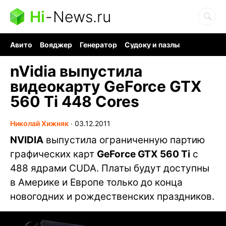
Hi
-
News.ru
Авито
Вояджер
Генератор
Судоку и пазлы
Хобби для мозга
Бензин 100 vs 95
Следующая пандемия
nVidia выпустила
видеокарту GeForce GTX
560 Ti 448 Cores
Николай Хижняк
∙
03.12.2011
NVIDIA
выпустила ограниченную партию
графических карт
GeForce GTX 560 Ti
с
488 ядрами CUDA. Платы будут доступны
в Америке и Европе только до конца
новогодних и рождественских праздников.