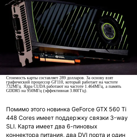
Стоимость карты составляет 289 долларов. За основу взят
графический процессор GF110, который работает на частоте
732МГц. Ядра CUDA работают на частоте 1.464МГц, а память
GDDR5 на 950МГц (эффективная 3.80ГГц).
Помимо этого новинка GeForce GTX 560 Ti
448 Cores имеет поддержку связки 3-way
SLI. Карта имеет два 6-пиновых
коннектора питания, два DVI порта и один