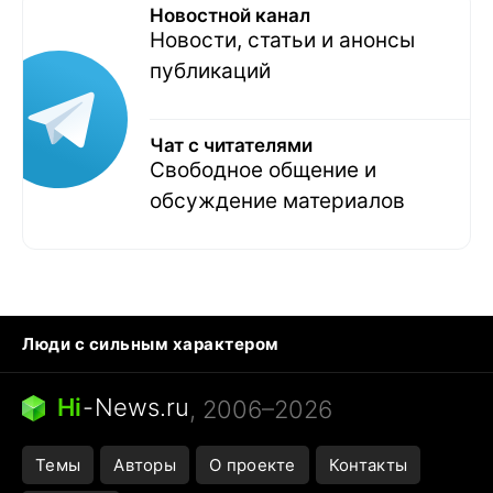
Новостной канал
Новости, статьи и анонсы
публикаций
Чат с читателями
Свободное общение и
обсуждение материалов
Люди с сильным характером
Кошка писает на кровать
Тунцы в океанариуме
Ядовитые пауки России
Hi
-
News.ru
, 2006–2026
Города в ядерной войне
Открытие в Google Maps
Темы
Авторы
О проекте
Контакты