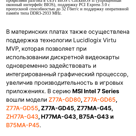
профилями разгона в UEFI BIOS с ClickBIOS II (упрощенный
оконный интерфейс BIOS), поддержку PCI Express 3.0 с
пропускной способностью до 32 Гбит/с и поддержку оперативной
памяти типа DDR3-2933 MHz.
В материнских платах также осуществлена
поддержка технологии Lucidlogix Virtu
MVP, которая позволяет при
использовании дискретной видеокарты
одновременно задействовать и
интегрированный графический процессор,
увеличив производительность в игровых
приложениях. В серию
MSI Intel 7 Series
вошли модели
Z77A-GD80
,
Z77A-GD65
,
Z77A-GD55
, Z77A-GD45, Z77МA-G45,
ZH77A-G43
, H77МA-G43, B75A-G43 и
B75MA-P45
.