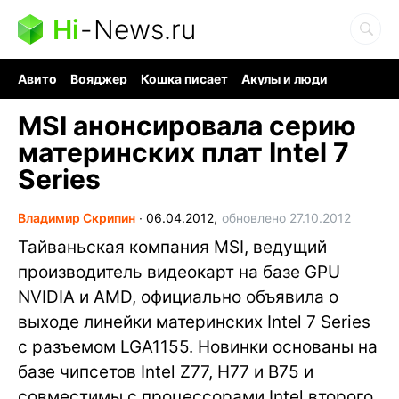
Hi
-
News.ru
Авито
Вояджер
Кошка писает
Акулы и люди
Ядерная война
Судоку и пазлы
Ядовитые пауки
MSI анонсировала серию
материнских плат Intel 7
Series
Владимир Скрипин
∙
06.04.2012,
обновлено 27.10.2012
Тайваньская компания MSI, ведущий
производитель видеокарт на базе GPU
NVIDIA и AMD, официально объявила о
выходе линейки материнских Intel 7 Series
с разъемом LGA1155. Новинки основаны на
базе чипсетов Intel Z77, H77 и B75 и
совместимы с процессорами Intel второго