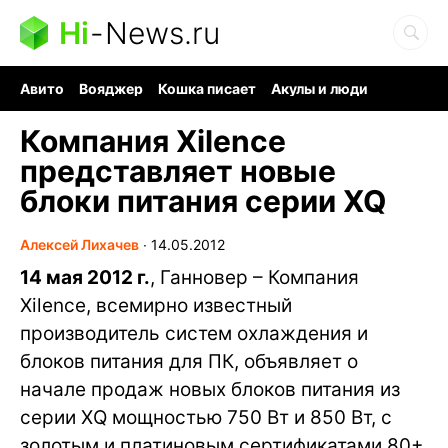
Hi
-
News.ru
Авито
Вояджер
Кошка писает
Акулы и люди
Ядерная война
Судоку и пазлы
Ядовитые пауки
Компания Xilence
представляет новые
блоки питания серии XQ
Алексей Лихачев
∙
14.05.2012
14 мая 2012 г.
, Ганновер – Компания
Xilence, всемирно известный
производитель систем охлаждения и
блоков питания для ПК, объявляет о
начале продаж новых блоков питания из
серии XQ мощностью 750 Вт и 850 Вт, с
золотым и платиновым сертификатами 80+