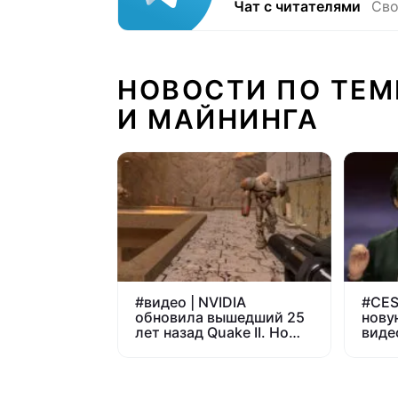
Чат с читателями
Сво
НОВОСТИ ПО ТЕМ
И МАЙНИНГА
#
видео | NVIDIA
#
CES
обновила вышедший 25
нову
лет назад Quake II. Но
виде
сыграть в него смогут не
проц
все
поко