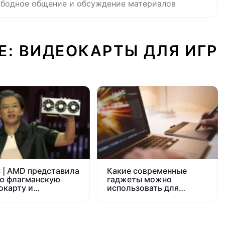
бодное общение и обсуждение материалов
Е: ВИДЕОКАРТЫ ДЛЯ ИГР
 | AMD представила
Какие современные
ю флагманскую
гаджеты можно
окарту и
использовать для
ессоры Ryzen 3-го
заработка
ления