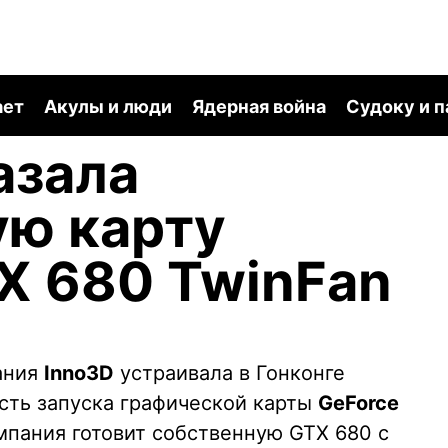
ает
Акулы и люди
Ядерная война
Судоку и 
азала
ую карту
X 680 TwinFan
ания
Inno3D
устраивала в Гонконге
сть запуска графической карты
GeForce
омпания готовит собственную GTX 680 с