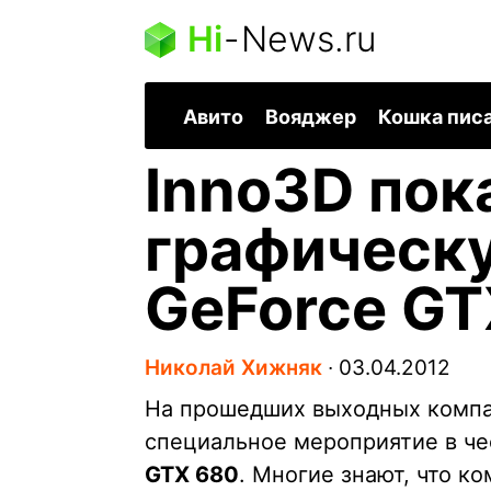
Hi
-
News.ru
Авито
Вояджер
Кошка пис
Inno3D пок
графическ
GeForce GT
Николай Хижняк
∙
03.04.2012
На прошедших выходных комп
специальное мероприятие в че
GTX 680
. Многие знают, что к