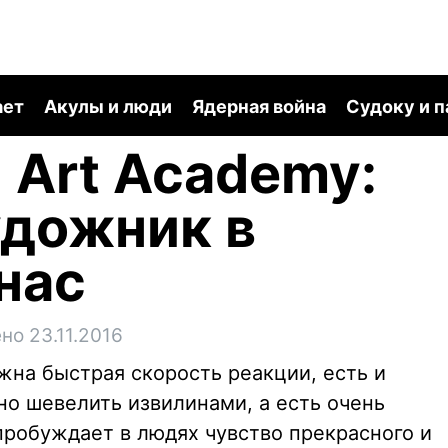
ает
Акулы и люди
Ядерная война
Судоку и 
 Art Academy:
удожник в
нас
но 23.11.2016
ужна быстрая скорость реакции, есть и
но шевелить извилинами, а есть очень
 пробуждает в людях чувство прекрасного и