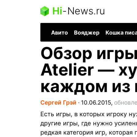
Hi
-
News.ru
Авито
Вояджер
Кошка пис
Обзор игры
Atelier — х
каждом из 
Сергей Грэй
∙
10.06.2015,
обновле
Есть игры, в которых игроку н
другие игры, где нужно усилен
редкая категория игр, которая