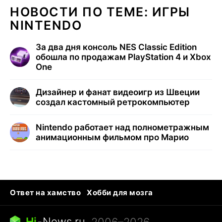
НОВОСТИ ПО ТЕМЕ: ИГРЫ
NINTENDO
За два дня консоль NES Classic Edition
обошла по продажам PlayStation 4 и Xbox
One
Дизайнер и фанат видеоигр из Швеции
создал кастомный ретрокомпьютер
Nintendo работает над полнометражным
анимационным фильмом про Марио
Ответ на хамство
Хобби для мозга
Бензин 100 vs 95
Тунцы в океанариуме
Следующая пандемия
Google Maps открытие
Hi
-
News.ru