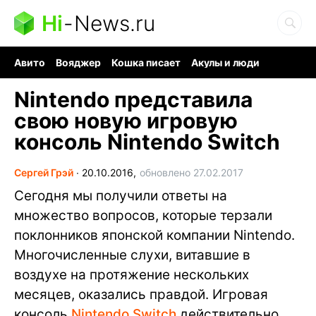
Hi
-
News.ru
Авито
Вояджер
Кошка писает
Акулы и люди
Ядерная война
Ядовитые пауки
Судоку и пазлы
Nintendo представила
свою новую игровую
консоль Nintendo Switch
Сергей Грэй
∙
20.10.2016,
обновлено 27.02.2017
Сегодня мы получили ответы на
множество вопросов, которые терзали
поклонников японской компании Nintendo.
Многочисленные слухи, витавшие в
воздухе на протяжение нескольких
месяцев, оказались правдой. Игровая
консоль
Nintendo Switch
действительно