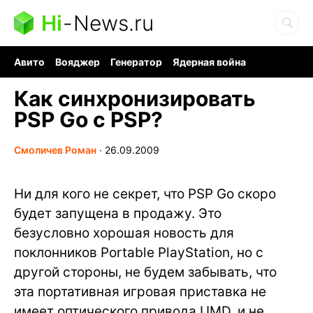
Hi
-
News.ru
Авито
Вояджер
Генератор
Ядерная война
Судоку и пазлы
Бензин 100 и 95
Хобби для мозга
Как синхронизировать
PSP Go с PSP?
Смоличев Роман
∙
26.09.2009
Ни для кого не секрет, что PSP Go скоро
будет запущена в продажу. Это
безусловно хорошая новость для
поклонников Portable PlayStation, но с
другой стороны, не будем забывать, что
эта портативная игровая приставка не
имеет оптического привода UMD, и не