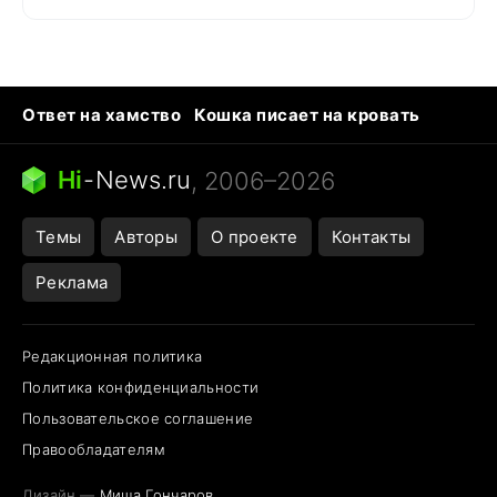
Ответ на хамство
Кошка писает на кровать
Тунцы в океанариуме
Следующая пандемия
Ядовитые пауки России
Hi
-
News.ru
, 2006–2026
Открытие в Google Maps
Темы
Авторы
О проекте
Контакты
Реклама
Редакционная политика
Политика конфиденциальности
Пользовательское соглашение
Правообладателям
Дизайн —
Миша Гончаров