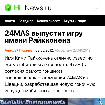
Hi
-
News.ru
Авито
Вояджер
Кошка писает
Акулы и люди
Ядерная война
Судоку и пазлы
Ядовитые пауки
24MAS выпустит игру
имени Райкконена
Алексей Лихачев
∙
08.02.2012,
обновлено 23.09.2019
Имя Кими Райкконена отлично известно
всем любителям автоспорта. Этим (с
согласия самого гонщика)
воспользовалась компания 24MAS из
Швеции, разработавшая новую гоночную
игру для мобильных телефонов.