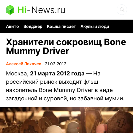
Hi
-
News.ru
Авито
Вояджер
Кошка писает
Акулы и люди
Ядерная война
Судоку и пазлы
Ядовитые пауки
Хранители сокровищ Bone
Mummy Driver
Алексей Лихачев
∙
21.03.2012
Москва,
21 марта 2012 года
— На
российский рынок выходит флэш-
накопитель Bone Mummy Driver в виде
загадочной и суровой, но забавной мумии.