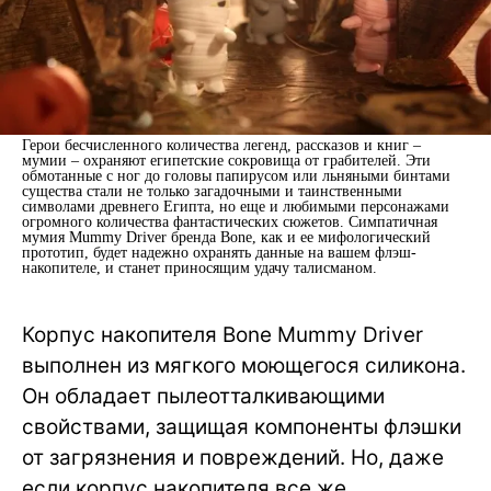
Герои бесчисленного количества легенд, рассказов и книг –
мумии – охраняют египетские сокровища от грабителей. Эти
обмотанные с ног до головы папирусом или льняными бинтами
существа стали не только загадочными и таинственными
символами древнего Египта, но еще и любимыми персонажами
огромного количества фантастических сюжетов. Симпатичная
мумия Mummy Driver бренда Bone, как и ее мифологический
прототип, будет надежно охранять данные на вашем флэш-
накопителе, и станет приносящим удачу талисманом.
Корпус накопителя Bone Mummy Driver
выполнен из мягкого моющегося силикона.
Он обладает пылеотталкивающими
свойствами, защищая компоненты флэшки
от загрязнения и повреждений. Но, даже
если корпус накопителя все же