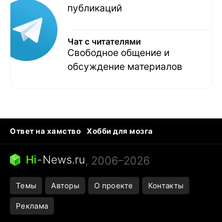
публикаций
Чат с читателями
Свободное общение и
обсуждение материалов
Ответ на хамство
Хобби для мозга
Бензин 100 vs 95
Тунцы в океанариуме
Следующая пандемия
Google Maps открытие
Hi
-
News.ru
, 2006–2026
Темы
Авторы
О проекте
Контакты
Реклама