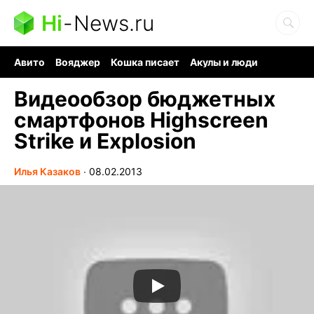
Hi
-
News.ru
Авито
Вояджер
Кошка писает
Акулы и люди
Ядерная война
Ядовитые пауки
Судоку и пазлы
Видеообзор бюджетных
смартфонов Highscreen
Strike и Explosion
Илья Казаков
∙
08.02.2013