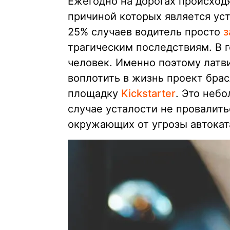
Ежегодно на дорогах происход
причиной которых является уст
25% случаев водитель просто
з
трагическим последствиям. В г
человек. Именно поэтому латв
воплотить в жизнь проект брас
площадку
Kickstarter
. Это неб
случае усталости не провалить
окружающих от угрозы автокат