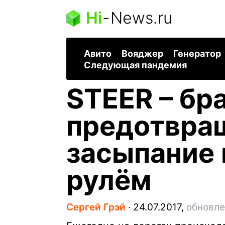
Hi
-
News.ru
Авито
Вояджер
Генератор
Следующая пандемия
STEER – бра
предотвр
засыпание 
рулём
Сергей Грэй
∙
24.07.2017,
обновле