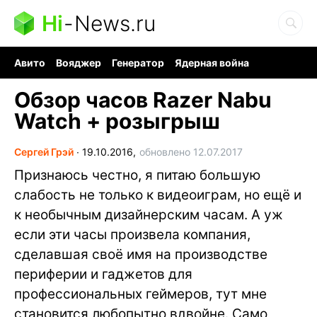
Hi
-
News.ru
Авито
Вояджер
Генератор
Ядерная война
Судоку и пазлы
Бензин 100 и 95
Хобби для мозга
Обзор часов Razer Nabu
Watch + розыгрыш
Сергей Грэй
∙
19.10.2016,
обновлено 12.07.2017
Признаюсь честно, я питаю большую
слабость не только к видеоиграм, но ещё и
к необычным дизайнерским часам. А уж
если эти часы произвела компания,
сделавшая своё имя на производстве
периферии и гаджетов для
профессиональных геймеров, тут мне
становится любопытно вдвойне. Само