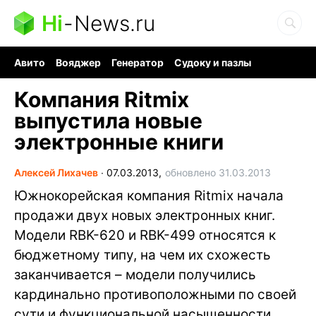
Hi
-
News.ru
Авито
Вояджер
Генератор
Судоку и пазлы
Хобби для мозга
Бензин 100 vs 95
Следующая пандемия
Компания Ritmix
выпустила новые
электронные книги
Алексей Лихачев
∙
07.03.2013,
обновлено 31.03.2013
Южнокорейская компания Ritmix начала
продажи двух новых электронных книг.
Модели RBK-620 и RBK-499 относятся к
бюджетному типу, на чем их схожесть
заканчивается – модели получились
кардинально противоположными по своей
сути и функциональной насыщенности.