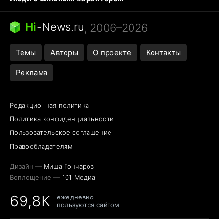
Кошка писает на кровать
Тунцы в океанариуме
Ядовитые пауки России
Hi
-
News.ru
, 2006–2026
Города в ядерной войне
Открытие в Google Maps
Темы
Авторы
О проекте
Контакты
Реклама
Редакционная политика
Политика конфиденциальности
Пользовательское соглашение
Правообладателям
Дизайн —
Миша Гончаров
Воплощение —
101 Медиа
69,8K
ежедневно
пользуются сайтом