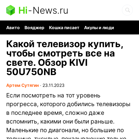
Hi
-
News.ru
Авито
Вояджер
Кошка писает
Акулы и люди
Ядерная война
Ядовитые пауки
Судоку и пазлы
Какой телевизор купить,
чтобы смотреть все на
свете. Обзор KIVI
50U750NB
Артем Сутягин
∙
23.11.2023
Если посмотреть на тот уровень
прогресса, которого добились телевизоры
в последнее время, сложно даже
вспомнить, какими они были раньше.
Маленькие по диагонали, но большие по
толщине, тусклые, показывающие только