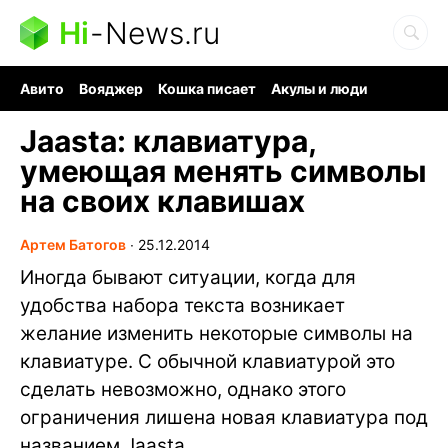
Hi
-
News.ru
Авито
Вояджер
Кошка писает
Акулы и люди
Ядерная война
Судоку и пазлы
Ядовитые пауки
Jaasta: клавиатура,
умеющая менять символы
на своих клавишах
Артем Батогов
∙
25.12.2014
Иногда бывают ситуации, когда для
удобства набора текста возникает
желание изменить некоторые символы на
клавиатуре. С обычной клавиатурой это
сделать невозможно, однако этого
ограничения лишена новая клавиатура под
названием Jaasta.