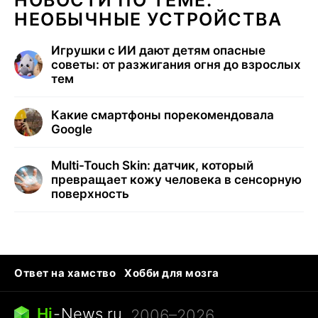
НЕОБЫЧНЫЕ УСТРОЙСТВА
Игрушки с ИИ дают детям опасные
советы: от разжигания огня до взрослых
тем
Какие смартфоны порекомендовала
Google
Multi-Touch Skin: датчик, который
превращает кожу человека в сенсорную
поверхность
Ответ на хамство
Хобби для мозга
Бензин 100 и 95
Тунцы в океанариуме
Следующая пандемия
Google Maps открытие
Hi
-
News.ru
, 2006–2026