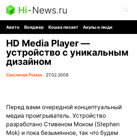
Hi
-
News.ru
Авито
Вояджер
Кошка писает
Акулы и люди
Ядерная война
Ядовитые пауки
Судоку и пазлы
HD Media Player —
устройство с уникальным
дизайном
Смоличев Роман
∙
27.02.2009
Перед вами очередной концептуальный
медиа проигрыватель. Устройство
разработано Стивеном Моком (Stephen
Mok) и пока безымянное, так что будем