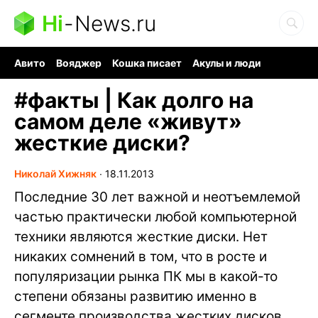
Hi
-
News.ru
Авито
Вояджер
Кошка писает
Акулы и люди
Ядерная война
Ядовитые пауки
Судоку и пазлы
#
факты | Как долго на
самом деле «живут»
жесткие диски?
Николай Хижняк
∙
18.11.2013
Последние 30 лет важной и неотъемлемой
частью практически любой компьютерной
техники являются жесткие диски. Нет
никаких сомнений в том, что в росте и
популяризации рынка ПК мы в какой-то
степени обязаны развитию именно в
сегменте производства жестких дисков,