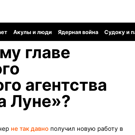
ает
Акулы и люди
Ядерная война
Судоку и 
му главе
ого
го агентства
а Луне»?
рнер
не так давно
получил новую работу в