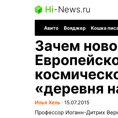
Hi
-
News.ru
Авито
Вояджер
Кошка пис
Зачем ново
Европейск
космическо
«деревня н
Илья Хель
∙
15.07.2015
Профессор Иоганн-Дитрих Ве