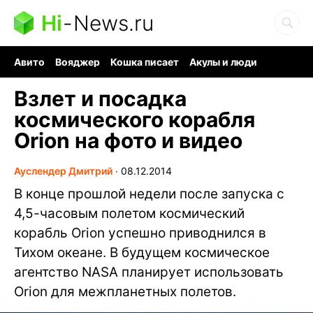
Hi
-
News.ru
Авито
Вояджер
Кошка писает
Акулы и люди
Ядерная война
Ядовитые пауки
Судоку и пазлы
Взлет и посадка
космического корабля
Orion на фото и видео
Ауслендер Дмитрий
∙
08.12.2014
В конце прошлой недели после запуска с
4,5-часовым полетом космический
корабль Orion успешно приводнился в
Тихом океане. В будущем космическое
агентство NASA планирует использовать
Orion для межпланетных полетов.