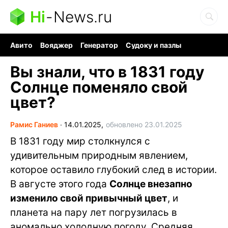
Hi
-
News.ru
Авито
Вояджер
Генератор
Судоку и пазлы
Хобби для мозга
Бензин 100 vs 95
Следующая пандемия
Вы знали, что в 1831 году
Солнце поменяло свой
цвет?
Рамис Ганиев
∙
14.01.2025,
обновлено 23.01.2025
В 1831 году мир столкнулся с
удивительным природным явлением,
которое оставило глубокий след в истории.
В августе этого года
Солнце внезапно
изменило свой привычный цвет
, и
планета на пару лет погрузилась в
аномально холодную погоду. Средняя