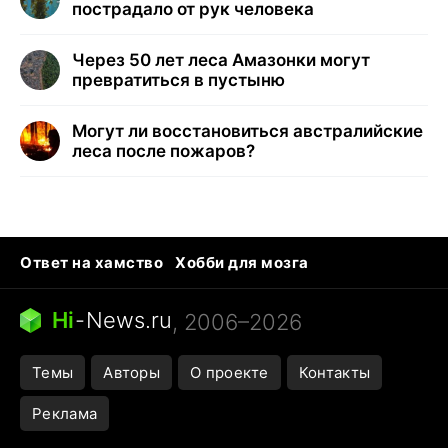
пострадало от рук человека
Через 50 лет леса Амазонки могут
превратиться в пустыню
Могут ли восстановиться австралийские
леса после пожаров?
Ответ на хамство
Хобби для мозга
Бензин 100 vs 95
Тунцы в океанариуме
Следующая пандемия
Google Maps открытие
Hi
-
News.ru
, 2006–2026
Темы
Авторы
О проекте
Контакты
Реклама