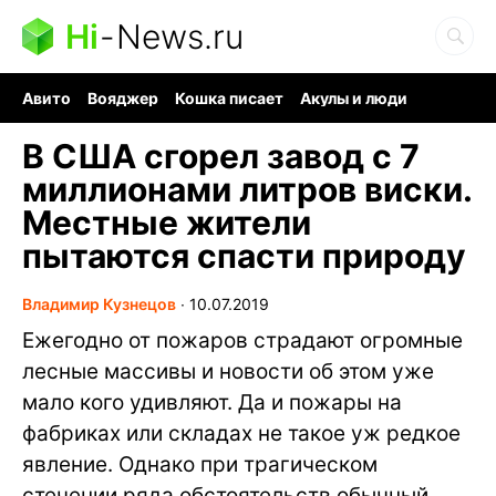
Hi
-
News.ru
Авито
Вояджер
Кошка писает
Акулы и люди
Ядерная война
Ядовитые пауки
Судоку и пазлы
В США сгорел завод с 7
миллионами литров виски.
Местные жители
пытаются спасти природу
Владимир Кузнецов
∙
10.07.2019
Ежегодно от пожаров страдают огромные
лесные массивы и новости об этом уже
мало кого удивляют. Да и пожары на
фабриках или складах не такое уж редкое
явление. Однако при трагическом
стечении ряда обстоятельств обычный