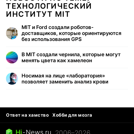
ТЕХНОЛОГИЧЕСКИЙ
ИНСТИТУТ MIT
MIT и Ford создали роботов-
доставщиков, которые ориентируются
без использования GPS
В MIT создали чернила, которые могут
менять цвета как хамелеон
Носимая на лице «лаборатория»
позволяет заменить анализ крови
Ответ на хамство
Хобби для мозга
Бензин 100 vs 95
Тунцы в океанариуме
Следующая пандемия
Google Maps открытие
Hi
-
News.ru
, 2006–2026