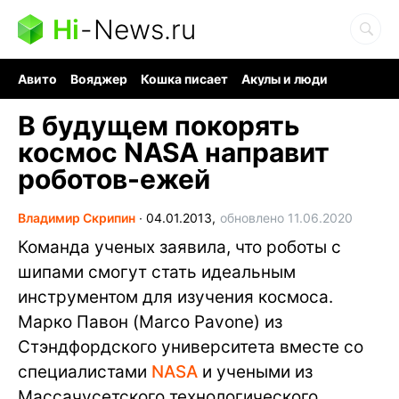
Hi
-
News.ru
Авито
Вояджер
Кошка писает
Акулы и люди
Ядерная война
Ядовитые пауки
Судоку и пазлы
В будущем покорять
космос NASA направит
роботов-ежей
Владимир Скрипин
∙
04.01.2013,
обновлено 11.06.2020
Команда ученых заявила, что роботы с
шипами смогут стать идеальным
инструментом для изучения космоса.
Марко Павон (Marco Pavone) из
Стэндфордского университета вместе со
специалистами
NASA
и учеными из
Массачусетского технологического