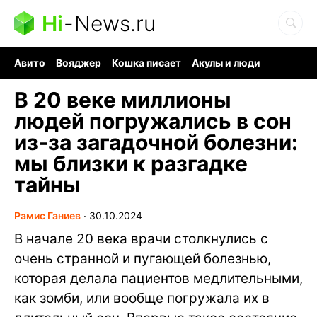
Hi
-
News.ru
Авито
Вояджер
Кошка писает
Акулы и люди
Ядерная война
Судоку и пазлы
Ядовитые пауки
В 20 веке миллионы
людей погружались в сон
из-за загадочной болезни:
мы близки к разгадке
тайны
Рамис Ганиев
∙
30.10.2024
В начале 20 века врачи столкнулись с
очень странной и пугающей болезнью,
которая делала пациентов медлительными,
как зомби, или вообще погружала их в