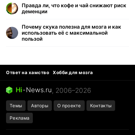
Правда ли, что кофе и чай снижают риск
деменции
Почему скука полезна для мозга и как
использовать её с максимальной
пользой
Ответ на хамство
Хобби для мозга
Бензин 100 и 95
Тунцы в океанариуме
Следующая пандемия
Google Maps открытие
Hi
-
News.ru
, 2006–2026
Темы
Авторы
О проекте
Контакты
Реклама