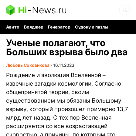
Hi
-
News.ru
Авито
Вояджер
Генератор
Судоку и пазлы
Хобби для мозга
Бензин 100 vs 95
Следующая пандемия
Ученые полагают, что
Больших взрыва было два
Любовь Соковикова
∙
16.11.2023
Рождение и эволюция Вселенной –
извечные загадки космологии. Согласно
общепринятой теории, своим
существованием мы обязаны Большому
взрыву, который произошел примерно 13,7
млрд лет назад. С тех пор Вселенная
расширяется со все возрастающей
скоростью, а причины, по которым это