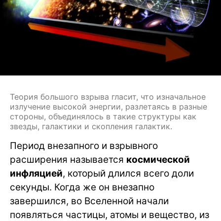
Теория большого взрыва гласит, что изначальное
излучение высокой энергии, разлетаясь в разные
стороны, объединялось в такие структуры как
звезды, галактики и скопления галактик.
Период внезапного и взрывного
расширения называется
космической
инфляцией
, который длился всего доли
секунды. Когда же он внезапно
завершился, во Вселенной начали
появляться частицы, атомы и вещество, из