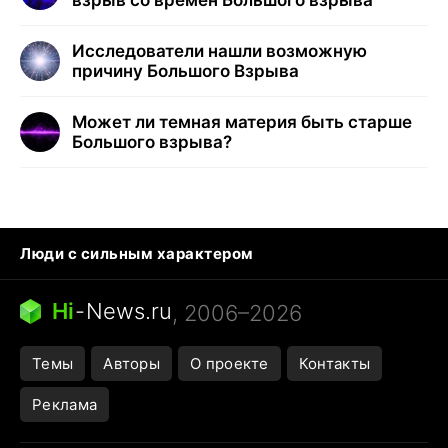
Исследователи нашли возможную
причину Большого Взрыва
Может ли темная материя быть старше
Большого взрыва?
Люди с сильным характером
Кошка писает на кровать
Тунцы в океанариуме
Ядовитые пауки России
Hi
-
News.ru
, 2006–2026
Города в ядерной войне
Открытие в Google Maps
Темы
Авторы
О проекте
Контакты
Реклама