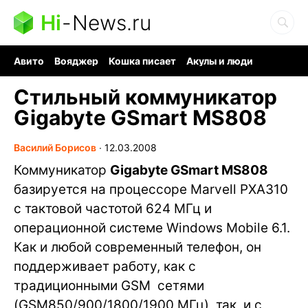
Hi
-
News.ru
Авито
Вояджер
Кошка писает
Акулы и люди
Ядерная война
Ядовитые пауки
Судоку и пазлы
Стильный коммуникатор
Gigabyte GSmart MS808
Василий Борисов
∙
12.03.2008
Коммуникатор
Gigabyte GSmart MS808
базируется на процессоре Marvell PXA310
с тактовой частотой 624 МГц и
операционной системе Windows Mobile 6.1.
Как и любой современный телефон, он
поддерживает работу, как с
традиционными GSM сетями
(GSM850/900/1800/1900 МГц), так и с