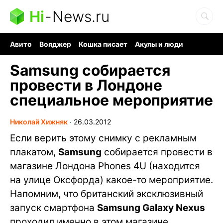
Hi
-
News.ru
Авито
Вояджер
Кошка писает
Акулы и люди
Ядерная война
Судоку и пазлы
Ядовитые пауки
Samsung собирается
провести в Лондоне
специальное мероприятие
Николай Хижняк
∙
26.03.2012
Если верить этому снимку с рекламным
плакатом,
Samsung
собирается провести в
магазине Лондона Phones 4U (находится
на улице Оксфорда) какое-то мероприятие.
Напомним, что британский эксклюзивный
запуск смартфона
Samsung Galaxy Nexus
проходил именно в этом магазине.