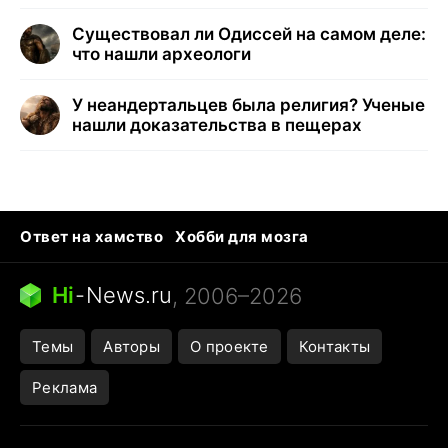
Существовал ли Одиссей на самом деле:
что нашли археологи
У неандертальцев была религия? Ученые
нашли доказательства в пещерах
Ответ на хамство
Хобби для мозга
Бензин 100 и 95
Тунцы в океанариуме
Следующая пандемия
Google Maps открытие
Hi
-
News.ru
, 2006–2026
Темы
Авторы
О проекте
Контакты
Реклама