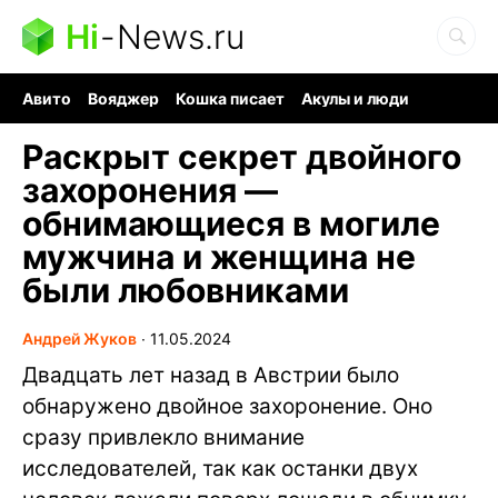
Hi
-
News.ru
Авито
Вояджер
Кошка писает
Акулы и люди
Ядерная война
Судоку и пазлы
Ядовитые пауки
Раскрыт секрет двойного
захоронения —
обнимающиеся в могиле
мужчина и женщина не
были любовниками
Андрей Жуков
∙
11.05.2024
Двадцать лет назад в Австрии было
обнаружено двойное захоронение. Оно
сразу привлекло внимание
исследователей, так как останки двух