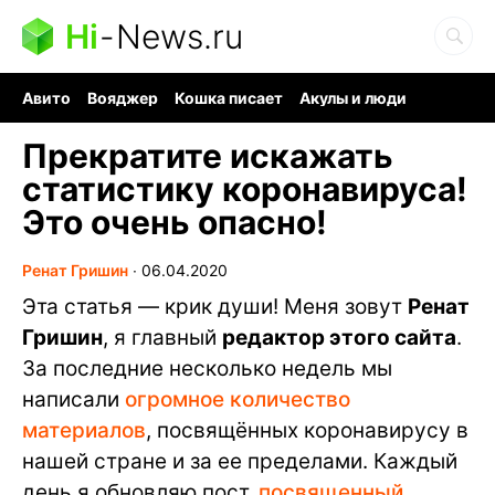
Hi
-
News.ru
Авито
Вояджер
Кошка писает
Акулы и люди
Ядерная война
Судоку и пазлы
Ядовитые пауки
Прекратите искажать
статистику коронавируса!
Это очень опасно!
Ренат Гришин
∙
06.04.2020
Эта статья — крик души! Меня зовут
Ренат
Гришин
, я главный
редактор этого сайта
.
За последние несколько недель мы
написали
огромное количество
материалов
, посвящённых коронавирусу в
нашей стране и за ее пределами. Каждый
день я обновляю пост,
посвященный