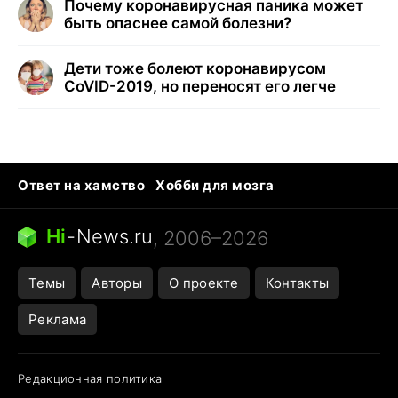
Почему коронавирусная паника может
быть опаснее самой болезни?
Дети тоже болеют коронавирусом
CoVID-2019, но переносят его легче
Ответ на хамство
Хобби для мозга
Бензин 100 и 95
Тунцы в океанариуме
Следующая пандемия
Google Maps открытие
Hi
-
News.ru
, 2006–2026
Темы
Авторы
О проекте
Контакты
Реклама
Редакционная политика