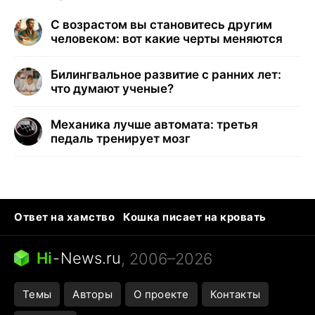
С возрастом вы становитесь другим
человеком: вот какие черты меняются
Билингвальное развитие с ранних лет:
что думают ученые?
Механика лучше автомата: третья
педаль тренирует мозг
Ответ на хамство
Кошка писает на кровать
Тунцы в океанариуме
Следующая пандемия
Ядовитые пауки России
Hi
-
News.ru
, 2006–2026
Открытие в Google Maps
Темы
Авторы
О проекте
Контакты