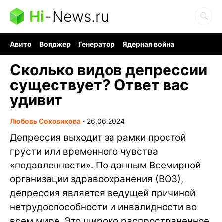
Hi
-
News.ru
Авито
Вояджер
Генератор
Ядерная война
Судоку и пазлы
Бензин 100 и 95
Хобби для мозга
Сколько видов депрессии
существует? Ответ вас
удивит
Любовь Соковикова
∙
26.06.2024
Депрессия выходит за рамки простой
грусти или временного чувства
«подавленности». По данным Всемирной
организации здравоохранения (ВОЗ),
депрессия является ведущей причиной
нетрудоспособности и инвалидности во
всем мире. Это широко распространенное