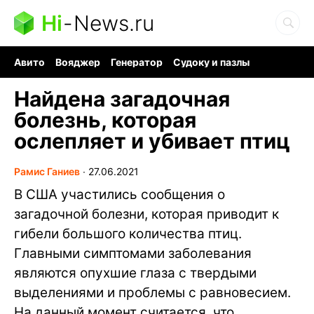
Hi
-
News.ru
Авито
Вояджер
Генератор
Судоку и пазлы
Хобби для мозга
Бензин 100 vs 95
Следующая пандемия
Найдена загадочная
болезнь, которая
ослепляет и убивает птиц
Рамис Ганиев
∙
27.06.2021
В США участились сообщения о
загадочной болезни, которая приводит к
гибели большого количества птиц.
Главными симптомами заболевания
являются опухшие глаза с твердыми
выделениями и проблемы с равновесием.
На данный момент считается, что