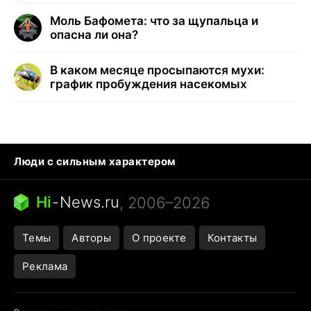
Моль Бафомета: что за щупальца и
опасна ли она?
В каком месяце просыпаются мухи:
график пробуждения насекомых
Люди с сильным характером
Кошка писает на кровать
Тунцы в океанариуме
Ядовитые пауки России
Hi
-
News.ru
, 2006–2026
Города в ядерной войне
Открытие в Google Maps
Темы
Авторы
О проекте
Контакты
Реклама