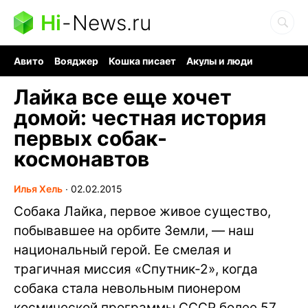
Hi
-
News.ru
Авито
Вояджер
Кошка писает
Акулы и люди
Ядерная война
Судоку и пазлы
Ядовитые пауки
Лайка все еще хочет
домой: честная история
первых собак-
космонавтов
Илья Хель
∙
02.02.2015
Собака Лайка, первое живое существо,
побывавшее на орбите Земли, — наш
национальный герой. Ее смелая и
трагичная миссия «Спутник-2», когда
собака стала невольным пионером
космической программы СССР более 57