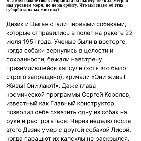
В самом начале собак отправили на высоту 100 километров
над уровнем моря, но не на орбиту. Что мы знаем об этих
суборбитальных миссиях?
Дезик и Цыган стали первыми собаками,
которые отправились в полет на ракете 22
июля 1951 года. Ученые были в восторге,
когда собаки вернулись в целости и
сохранности, бежали навстречу
приземлившейся капсуле (хотя это было
строго запрещено), кричали «Они живы!
Живы! Они лают!». Даже глава
космической программы Сергей Королев,
известный как Главный конструктор,
позволил себе схватить одну из собак на
руки и растрогаться. Через неделю после
этого Дезик умер с другой собакой Лисой,
когда парашют их капсулы не раскрылся.