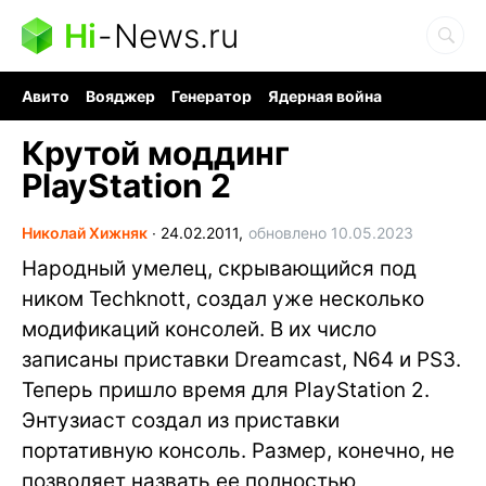
Hi
-
News.ru
Авито
Вояджер
Генератор
Ядерная война
Судоку и пазлы
Бензин 100 и 95
Хобби для мозга
Крутой моддинг
PlayStation 2
Николай Хижняк
∙
24.02.2011,
обновлено 10.05.2023
Народный умелец, скрывающийся под
ником Techknott, создал уже несколько
модификаций консолей. В их число
записаны приставки Dreamcast, N64 и PS3.
Теперь пришло время для PlayStation 2.
Энтузиаст создал из приставки
портативную консоль. Размер, конечно, не
позволяет назвать ее полностью