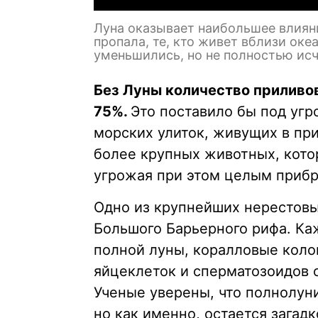
Луна оказывает наибольшее влияни
пропала, те, кто живет вблизи оке
уменьшились, но не полностью исч
Без Луны количество приливо
75%.
Это поставило бы под угр
морских улиток, живущих в пр
более крупных животных, котор
угрожая при этом целым приб
Одно из крупнейших нерестовы
Большого Барьерного рифа. Ка
полной луны, коралловые коло
яйцеклеток и сперматозоидов с
Ученые уверены, что полнолун
но как именно, остается загадк