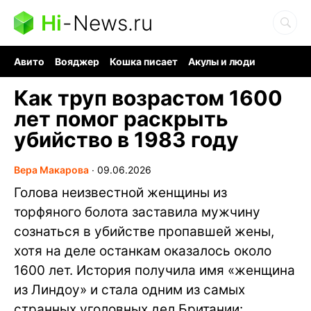
Hi
-
News.ru
Авито
Вояджер
Кошка писает
Акулы и люди
Ядерная война
Судоку и пазлы
Ядовитые пауки
Как труп возрастом 1600
лет помог раскрыть
убийство в 1983 году
Вера Макарова
∙
09.06.2026
Голова неизвестной женщины из
торфяного болота заставила мужчину
сознаться в убийстве пропавшей жены,
хотя на деле останкам оказалось около
1600 лет. История получила имя «женщина
из Линдоу» и стала одним из самых
странных уголовных дел Британии: