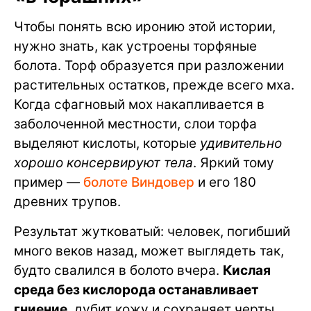
Чтобы понять всю иронию этой истории,
нужно знать, как устроены торфяные
болота. Торф образуется при разложении
растительных остатков, прежде всего мха.
Когда сфагновый мох накапливается в
заболоченной местности, слои торфа
выделяют кислоты, которые
удивительно
хорошо консервируют тела
. Яркий тому
пример —
болоте Виндовер
и его 180
древних трупов.
Результат жутковатый: человек, погибший
много веков назад, может выглядеть так,
будто свалился в болото вчера.
Кислая
среда без кислорода останавливает
гниение
, дубит кожу и сохраняет черты