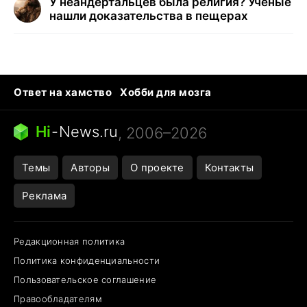
У неандертальцев была религия? Ученые
нашли доказательства в пещерах
Ответ на хамство
Хобби для мозга
Бензин 100 и 95
Тунцы в океанариуме
Следующая пандемия
Google Maps открытие
Hi
-
News.ru
, 2006–2026
Темы
Авторы
О проекте
Контакты
Реклама
Редакционная политика
Политика конфиденциальности
Пользовательское соглашение
Правообладателям