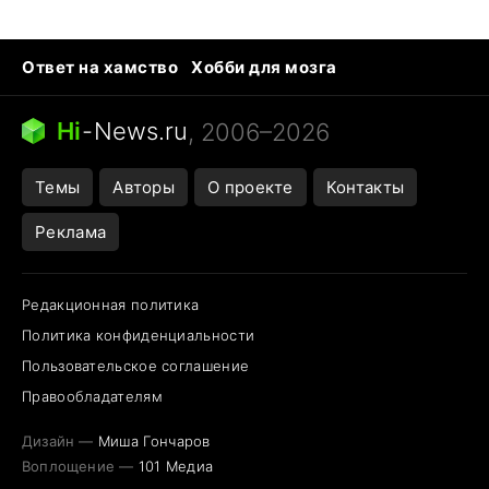
Ответ на хамство
Хобби для мозга
Бензин 100 и 95
Тунцы в океанариуме
Следующая пандемия
Google Maps открытие
Hi
-
News.ru
, 2006–2026
Темы
Авторы
О проекте
Контакты
Реклама
Редакционная политика
Политика конфиденциальности
Пользовательское соглашение
Правообладателям
Дизайн —
Миша Гончаров
Воплощение —
101 Медиа