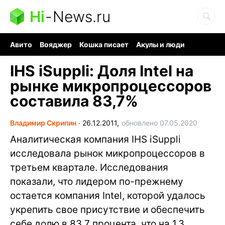
Hi
-
News.ru
Авито
Вояджер
Кошка писает
Акулы и люди
Ядерная война
Судоку и пазлы
Ядовитые пауки
IHS iSuppli: Доля Intel на
рынке микропроцессоров
составила 83,7%
Владимир Скрипин
∙
26.12.2011,
обновлено 07.05.2020
Аналитическая компания IHS iSuppli
исследовала рынок микропроцессоров в
третьем квартале. Исследования
показали, что лидером по-прежнему
остается компания Intel, которой удалось
укрепить свое присутствие и обеспечить
себе долю в 83,7 процента, что на 1,3