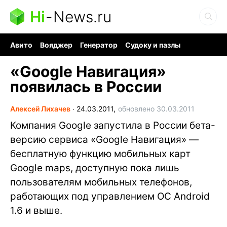
Hi
-
News.ru
Авито
Вояджер
Генератор
Судоку и пазлы
Хобби для мозга
Бензин 100 vs 95
Следующая пандемия
«Google Навигация»
появилась в России
Алексей Лихачев
∙
24.03.2011,
обновлено 30.03.2011
Компания Google запустила в России бета-
версию сервиса «Google Навигация» —
бесплатную функцию мобильных карт
Google maps, доступную пока лишь
пользователям мобильных телефонов,
работающих под управлением ОС Android
1.6 и выше.