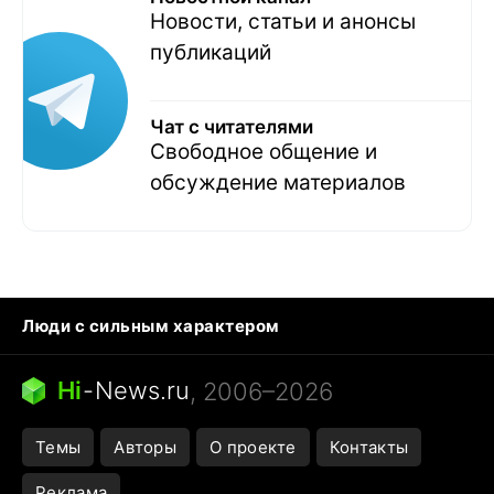
Новости, статьи и анонсы
публикаций
Чат с читателями
Свободное общение и
обсуждение материалов
Люди с сильным характером
Кошка писает на кровать
Тунцы в океанариуме
Ядовитые пауки России
Hi
-
News.ru
, 2006–2026
Города в ядерной войне
Открытие в Google Maps
Темы
Авторы
О проекте
Контакты
Реклама