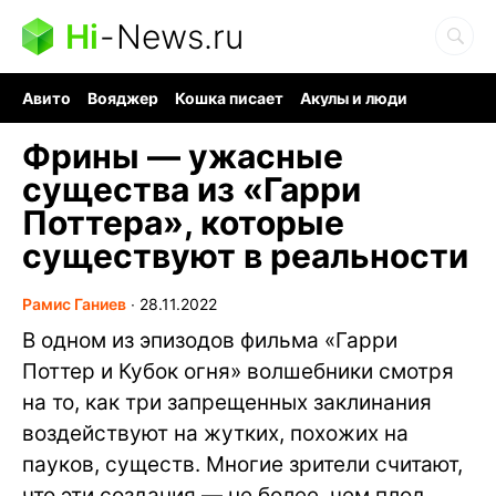
Hi
-
News.ru
Авито
Вояджер
Кошка писает
Акулы и люди
Ядерная война
Судоку и пазлы
Ядовитые пауки
Фрины — ужасные
существа из «Гарри
Поттера», которые
существуют в реальности
Рамис Ганиев
∙
28.11.2022
В одном из эпизодов фильма «Гарри
Поттер и Кубок огня» волшебники смотря
на то, как три запрещенных заклинания
воздействуют на жутких, похожих на
пауков, существ. Многие зрители считают,
что эти создания — не более, чем плод