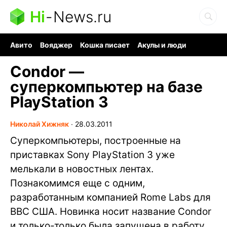
Hi
-
News.ru
Авито
Вояджер
Кошка писает
Акулы и люди
Ядерная война
Судоку и пазлы
Ядовитые пауки
Condor —
суперкомпьютер на базе
PlayStation 3
Николай Хижняк
∙
28.03.2011
Суперкомпьютеры, построенные на
приставках Sony PlayStation 3 уже
мелькали в новостных лентах.
Познакомимся еще с одним,
разработанным компанией Rome Labs для
ВВС США. Новинка носит название Condor
и только-только была запущена в работу.