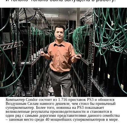
Компьютер Condor состоит из 1.716 приставок PS3 и обошелся
Воздушным Силам намного дешевле, чем стоил бы привычный
суперкомпьютер. Более того, новинка на PS3 показывает
великолепные результаты производительности и становится в
один ряд с самыми дорогими представителями данного семейства
– занимая место среди 40 мощнейших суперкомпьютеров в мире.