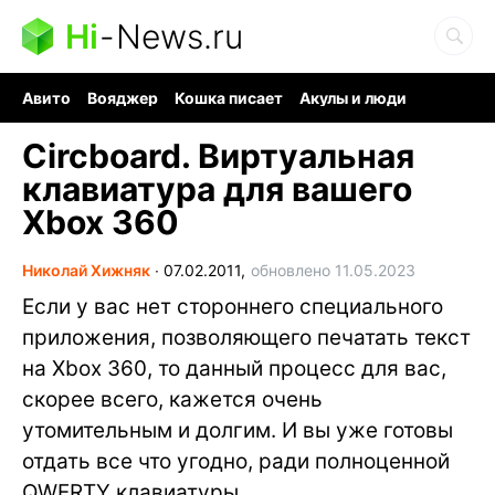
Hi
-
News.ru
Авито
Вояджер
Кошка писает
Акулы и люди
Ядерная война
Судоку и пазлы
Ядовитые пауки
Circboard. Виртуальная
клавиатура для вашего
Xbox 360
Николай Хижняк
∙
07.02.2011,
обновлено 11.05.2023
Если у вас нет стороннего специального
приложения, позволяющего печатать текст
на Xbox 360, то данный процесс для вас,
скорее всего, кажется очень
утомительным и долгим. И вы уже готовы
отдать все что угодно, ради полноценной
QWERTY клавиатуры.