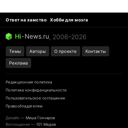
Ответ на хамство
Хобби для мозга
Бензин 100 vs 95
Тунцы в океанариуме
Следующая пандемия
Google Maps открытие
Hi
-
News.ru
, 2006–2026
Темы
Авторы
О проекте
Контакты
Реклама
Редакционная политика
Политика конфиденциальности
Пользовательское соглашение
Правообладателям
Дизайн —
Миша Гончаров
Воплощение —
101 Медиа