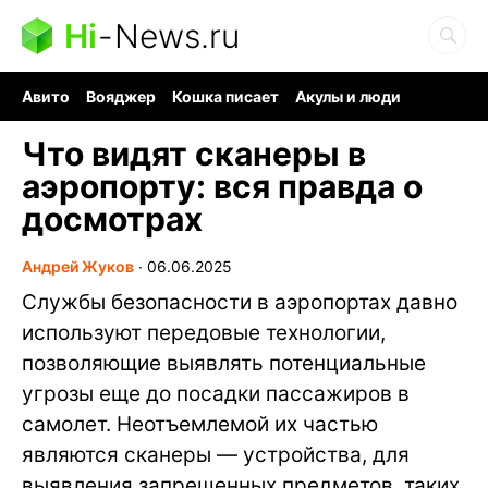
Hi
-
News.ru
Авито
Вояджер
Кошка писает
Акулы и люди
Ядерная война
Ядовитые пауки
Судоку и пазлы
Что видят сканеры в
аэропорту: вся правда о
досмотрах
Андрей Жуков
∙
06.06.2025
Службы безопасности в аэропортах давно
используют передовые технологии,
позволяющие выявлять потенциальные
угрозы еще до посадки пассажиров в
самолет. Неотъемлемой их частью
являются сканеры — устройства, для
выявления запрещенных предметов, таких