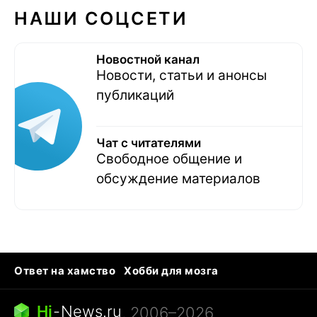
НАШИ СОЦСЕТИ
Новостной канал
Новости, статьи и анонсы
публикаций
Чат с читателями
Свободное общение и
обсуждение материалов
Ответ на хамство
Хобби для мозга
Бензин 100 и 95
Тунцы в океанариуме
Следующая пандемия
Google Maps открытие
Hi
-
News.ru
, 2006–2026