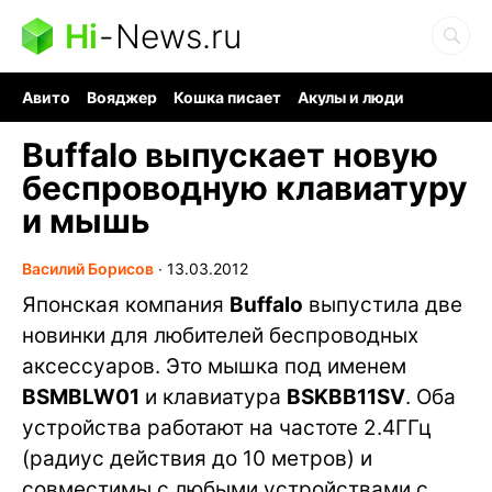
Hi
-
News.ru
Авито
Вояджер
Кошка писает
Акулы и люди
Ядерная война
Судоку и пазлы
Ядовитые пауки
Buffalo выпускает новую
беспроводную клавиатуру
и мышь
Василий Борисов
∙
13.03.2012
Японская компания
Buffalo
выпустила две
новинки для любителей беспроводных
аксессуаров. Это мышка под именем
BSMBLW01
и клавиатура
BSKBB11SV
. Оба
устройства работают на частоте 2.4ГГц
(радиус действия до 10 метров) и
совместимы с любыми устройствами с