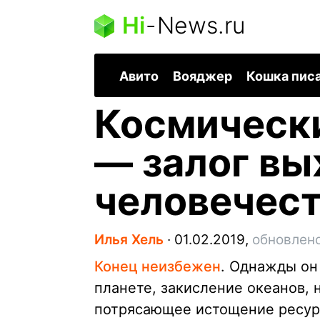
Hi
-
News.ru
Авито
Вояджер
Кошка пис
Космическ
— залог в
человечес
Илья Хель
∙
01.02.2019,
обновлено
Конец неизбежен
. Однажды он
планете, закисление океанов,
потрясающее истощение ресурс