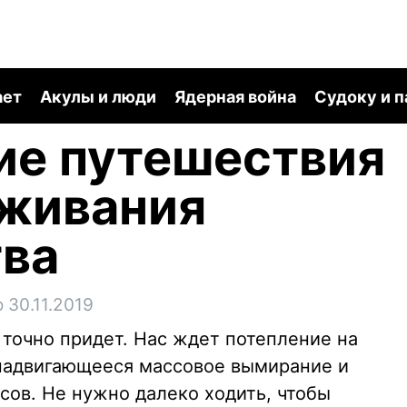
ает
Акулы и люди
Ядерная война
Судоку и 
ие путешествия
ыживания
тва
 30.11.2019
 точно придет. Нас ждет потепление на
 надвигающееся массовое вымирание и
ов. Не нужно далеко ходить, чтобы